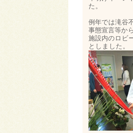
た。
例年では滝谷
事態宣言等か
施設内のロビ
としました。