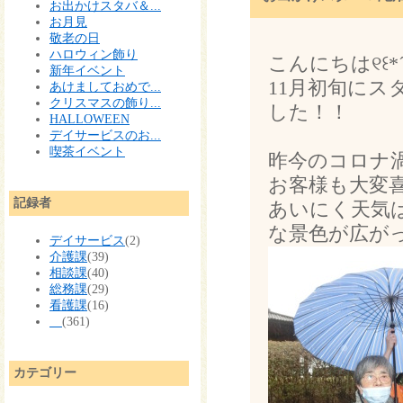
お出かけスタバ＆...
お月見
敬老の日
ハロウィン飾り
こんにちは୧꒰*´꒳
新年イベント
11月初旬に
あけましておめで...
クリスマスの飾り...
した！！
HALLOWEEN
デイサービスのお...
喫茶イベント
昨今のコロナ
お客様も大変喜ば
記録者
あいにく天気
な景色が広が
デイサービス
(2)
介護課
(39)
相談課
(40)
総務課
(29)
看護課
(16)
(361)
カテゴリー