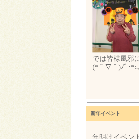
では皆様風邪
(*＾∇＾)ﾉﾟ･*:.
新年イベント
年明けイベン