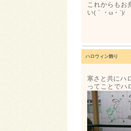
これからもお
い(｀・ω・´)/
ハロウィン飾り
寒さと共にハ
ってことでハロ