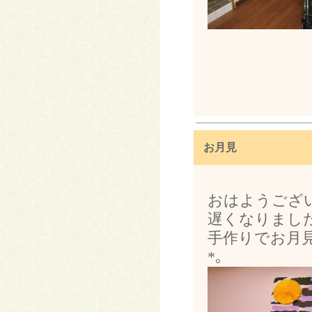
お月見
おはようござ
遅くなりまし
手作りでお月見
*。