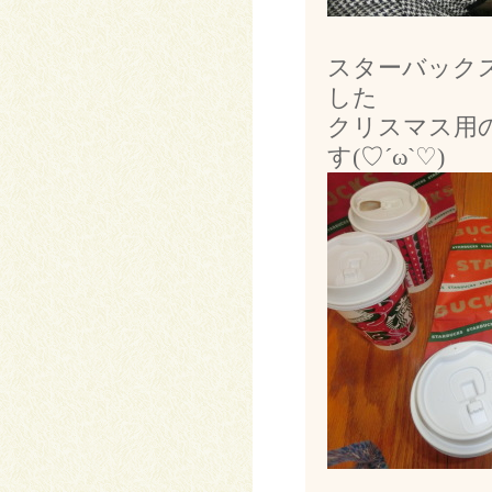
スターバック
した
クリスマス用
す(♡´ω`♡)