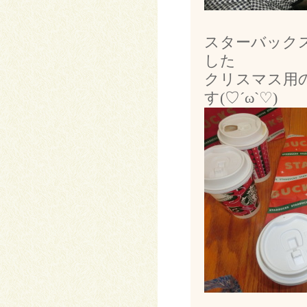
スターバック
した
クリスマス用
す(♡´ω`♡)