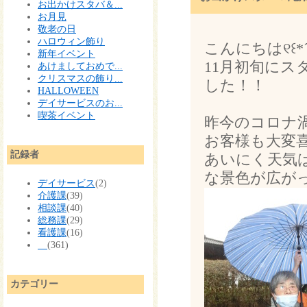
お出かけスタバ＆...
お月見
敬老の日
ハロウィン飾り
こんにちは୧꒰*´꒳
新年イベント
11月初旬に
あけましておめで...
クリスマスの飾り...
した！！
HALLOWEEN
デイサービスのお...
喫茶イベント
昨今のコロナ
お客様も大変喜ば
記録者
あいにく天気
な景色が広が
デイサービス
(2)
介護課
(39)
相談課
(40)
総務課
(29)
看護課
(16)
(361)
カテゴリー