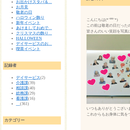
お出かけスタバ＆...
お月見
敬老の日
ハロウィン飾り
こんにちは(*´罒`*)
新年イベント
この前は敬老の日だった
あけましておめで...
皆さんのいい笑顔を写真
クリスマスの飾り...
HALLOWEEN
デイサービスのお...
喫茶イベント
記録者
デイサービス
(2)
介護課
(39)
相談課
(40)
総務課
(29)
看護課
(16)
(361)
いつもありがとうござい
これからもお身体に気をつ
カテゴリー