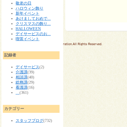
敬老の日
ハロウィン飾り
新年イベント
あけましておめで...
クリスマスの飾り...
HALLOWEEN
デイサービスのお...
喫茶イベント
記録者
デイサービス
(2)
介護課
(39)
相談課
(40)
総務課
(29)
看護課
(16)
(361)
カテゴリー
スタッフブログ
(732)